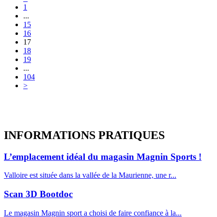
1
...
15
16
17
18
19
...
104
>
INFORMATIONS
PRATIQUES
L’emplacement idéal du magasin Magnin Sports !
Valloire est située dans la vallée de la Maurienne, une r...
Scan 3D Bootdoc
Le magasin Magnin sport a choisi de faire confiance à la...