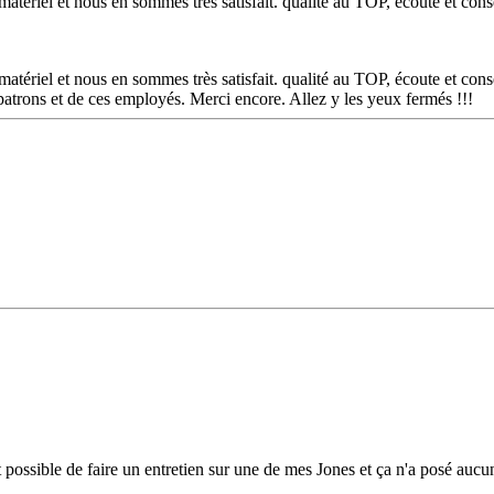
ériel et nous en sommes très satisfait. qualité au TOP, écoute et cons
ériel et nous en sommes très satisfait. qualité au TOP, écoute et cons
u patrons et de ces employés. Merci encore. Allez y les yeux fermés !!!
it possible de faire un entretien sur une de mes Jones et ça n'a posé auc